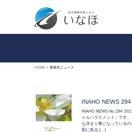
コ
ナ
ン
ビ
テ
ゲ
ン
ー
ツ
シ
へ
ョ
ス
ン
キ
に
ッ
移
プ
動
HOME
事務所ニュース
INAHO NEWS 294 
INAHO NEWS No.2
ャルハラスメント」です。
な決まり事になっているの
割に焦点 […]