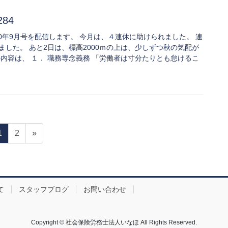
284
84 2020年9月号を配信します。 今月は、４連休に助けられました。 連
した。 あと2日は、標高2000ｍの上は、少しずつ秋の気配が
内容は、 １． 職務専念義務 「労働者は寸分たりとも怠けるこ
固
固
1
2
»
定
定
ペ
ペ
ー
ー
ジ
ジ
て
スタッフブログ
お問い合わせ
Copyright © 社会保険労務士法人いなほ All Rights Reserved.